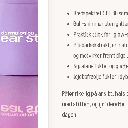
Bredspektret SPF 30 som 
Gull-shimmer uten glitte
Praktisk stick for “glow
Pilebarkekstrakt, en natur
og motvirker fremtidige 
Squalane fukter og glatt
Jojobafrøolje fukter i dy
Påfør rikelig på ansikt, hals
med stiften, og gni derette
dagen.