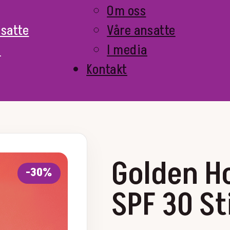
Om oss
nsatte
Våre ansatte
a
I media
Kontakt
Golden H
-30%
SPF 30 St