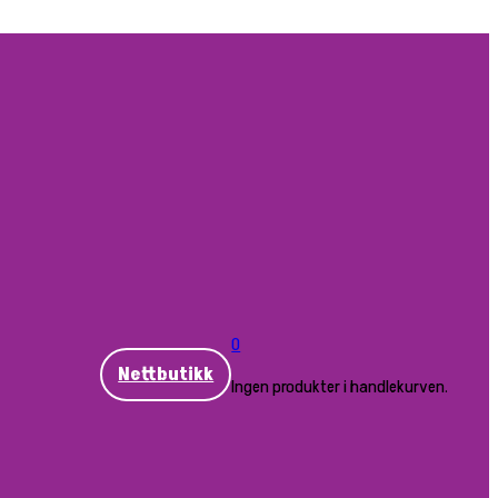
0
Nettbutikk
Ingen produkter i handlekurven.