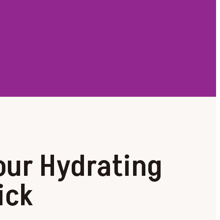
our Hydrating
ick