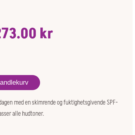
Opprinnelig
Nåværende
273.00
kr
ris
pris
ar:
er:
handlekurv
90.00 kr.
273.00 kr.
 dagen med en skimrende og fuktighetsgivende SPF-
asser alle hudtoner.