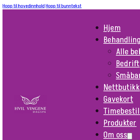
Hopp til hovedinnhold
Hopp til bunntekst
Hjem
Behandlin
Alle b
Bedrift
Småba
Nettbutikk
Gavekort
Timebestil
Produkter
Om oss