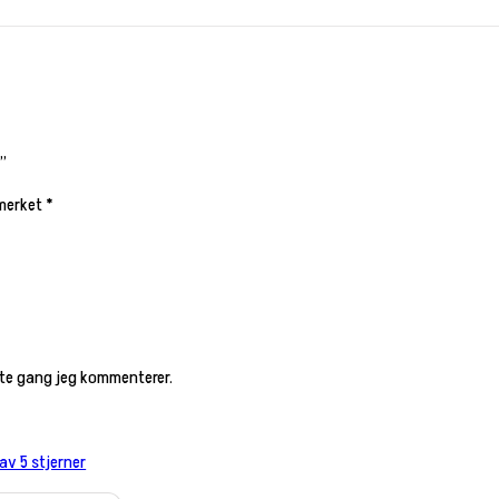
k”
 merket
*
este gang jeg kommenterer.
 av 5 stjerner