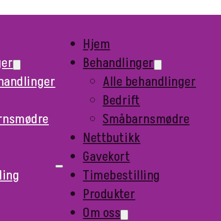
Hjem
ger
Behandlinger
ehandlinger
Alle behandlinger
Bedrift
rnsmødre
Småbarnsmødre
Nettbutikk
Gavekort
ling
Timebestilling
Produkter
Om oss