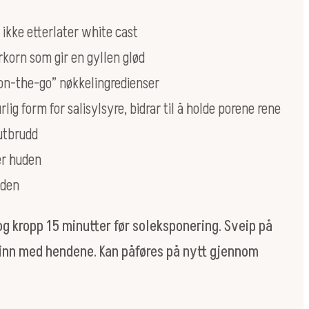
ikke etterlater white cast
rkorn som gir en gyllen glød
-on-the-go” nøkkelingredienser
lig form for salisylsyre, bidrar til å holde porene rene
utbrudd
er huden
bden
 og kropp 15 minutter før soleksponering. Sveip på
r inn med hendene. Kan påføres på nytt gjennom