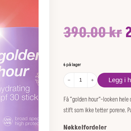
390.00
kr
p
6 på lager
v
Golden
Legg i 
Hour
3
Hydrating
SPF
Få “golden hour”-looken hele
30
Stick
stift som ikke tetter porene. P
antall
Nøkkelfordeler