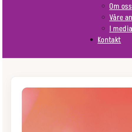
Om oss
Våre a
I medi
Kontakt