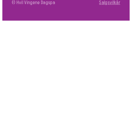
© Hvil Vingene Dagspa
Salgsvilkår