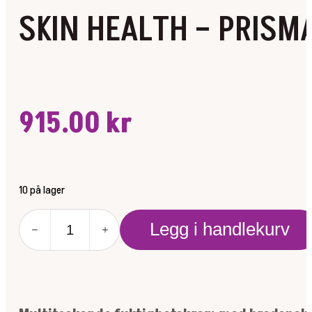
SKIN HEALTH – PRISM
915.00
kr
10 på lager
SKIN
Legg i handlekurv
HEALTH
-
PRISMA
PROTECT
SPF30
50ML