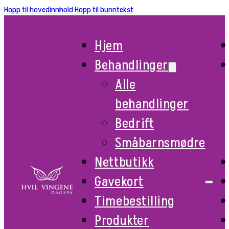
Hopp til hovedinnhold
Hopp til bunntekst
Hjem
Behandlinger
Alle
behandlinger
Bedrift
Småbarnsmødre
Nettbutikk
Gavekort
Timebestilling
Produkter