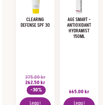
CLEARING
AGE SMART –
DEFENSE SPF 30
ANTIOXIDANT
HYDRAMIST
150ML
375.00
kr
Opprinnelig
Nåværende
262.50
kr
pris
pris
-30%
665.00
kr
var:
er:
375.00 kr.
262.50 kr.
Legg i
Legg i