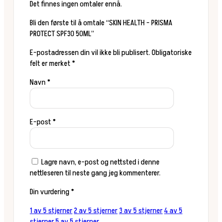
Det finnes ingen omtaler ennå.
Bli den første til å omtale “SKIN HEALTH – PRISMA
PROTECT SPF30 50ML”
E-postadressen din vil ikke bli publisert.
Obligatoriske
felt er merket
*
Navn
*
E-post
*
Lagre navn, e-post og nettsted i denne
nettleseren til neste gang jeg kommenterer.
Din vurdering
*
1 av 5 stjerner
2 av 5 stjerner
3 av 5 stjerner
4 av 5
stjerner
5 av 5 stjerner