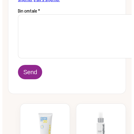
Din omtale
*