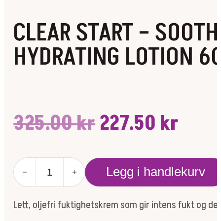
CLEAR START – SOOTH
HYDRATING LOTION 6
Opprinnelig
Nåv
325.00
kr
227.50
kr
pris
pris
CLEAR
var:
er:
Legg i handlekurv
START
-
SOOTHING
325.00 kr.
227.5
Lett, oljefri fuktighetskrem som gir intens fukt og d
HYDRATING
LOTION