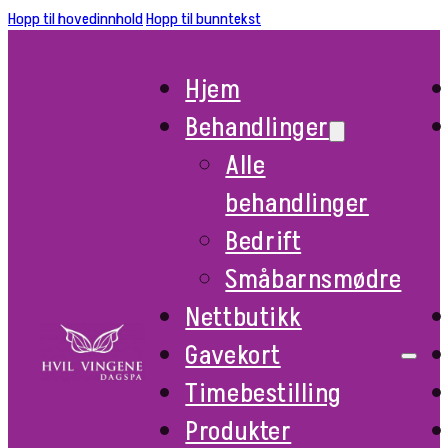
Hopp til hovedinnhold
Hopp til bunntekst
Hjem
Behandlinger
Alle
behandlinger
Bedrift
Småbarnsmødre
Nettbutikk
Gavekort
Timebestilling
Produkter