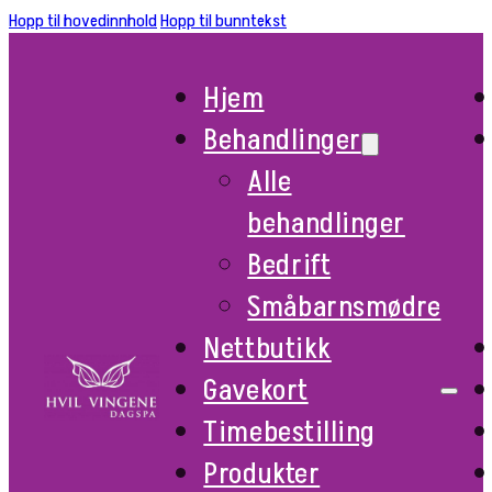
Hopp til hovedinnhold
Hopp til bunntekst
Hjem
Behandlinger
Alle
behandlinger
Bedrift
Småbarnsmødre
Nettbutikk
Gavekort
Timebestilling
Produkter