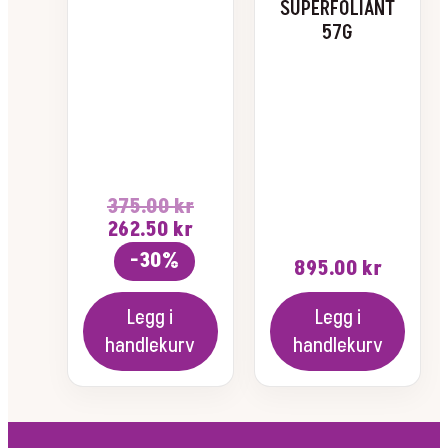
SUPERFOLIANT
57G
375.00
kr
Opprinnelig
Nåværende
262.50
kr
pris
pris
-30%
895.00
kr
var:
er:
375.00 kr.
262.50 kr.
Legg i
Legg i
handlekurv
handlekurv