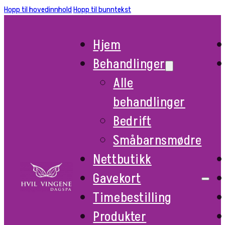
Hopp til hovedinnhold
Hopp til bunntekst
Hjem
Behandlinger
Alle
behandlinger
Bedrift
Småbarnsmødre
Nettbutikk
Gavekort
Timebestilling
Produkter