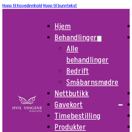
Hopp til hovedinnhold
Hopp til bunntekst
Hjem
Behandlinger
Alle
behandlinger
Bedrift
Småbarnsmødre
Nettbutikk
Gavekort
Timebestilling
Produkter