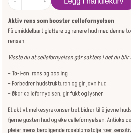
Legg i handlekurv
SMART
-
SKIN
Aktiv rens som booster cellefornyelsen
RESURFACING
CLEANSER
Få umiddelbart glattere og renere hud med denne to
150ML
rensen.
antall
Visste du at cellefornyelsen går saktere i det du blir 
– To-i-en: rens og peeling
– Forbedrer hudstrukturen og gir jevn hud
– Øker cellefornyelsen, gir fukt og lysner
Et aktivt melkesyrekonsentrat bidrar til å jevne hud
fjerne gusten hud og øke cellefornyelsen. Antioksida
pleier mens beroligende roseblomstolje roer sensitiv