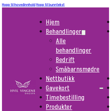
Hopp til hovedinnhold
Hopp til bunntekst
Hjem
Behandlinger
Alle
behandlinger
Bedrift
Småbarnsmødre
Nettbutikk
Gavekort
Timebestilling
Produkter