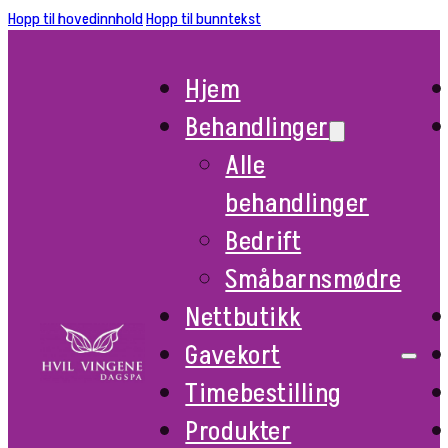
Hopp til hovedinnhold
Hopp til bunntekst
Hjem
Behandlinger
Alle
behandlinger
Bedrift
Småbarnsmødre
Nettbutikk
Gavekort
Timebestilling
Produkter