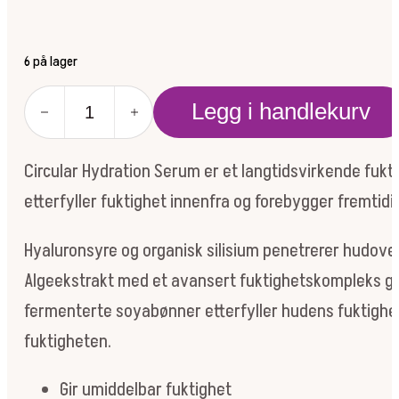
6 på lager
Circular
Legg i handlekurv
hydration
serum
59ml
Circular Hydration Serum er et langtidsvirkende fukt
antall
etterfyller fuktighet innenfra og forebygger fremtidi
Hyaluronsyre og organisk silisium penetrerer hudoverf
Algeekstrakt med et avansert fuktighetskompleks gir 
fermenterte soyabønner etterfyller hudens fuktighe
fuktigheten.
Gir umiddelbar fuktighet