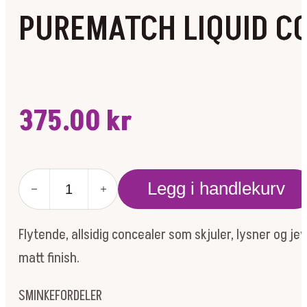
PUREMATCH LIQUID C
375.00
kr
PUREMATCH
Legg i handlekurv
LIQUID
CONCEALER
8N
Flytende, allsidig concealer som skjuler, lysner og 
MEDIUM
antall
matt finish.
SMINKEFORDELER