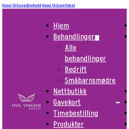
Hopp til hovedinnhold
Hopp til bunntekst
Hjem
Behandlinger
Alle
behandlinger
Bedrift
Småbarnsmødre
Nettbutikk
Gavekort
Timebestilling
Produkter