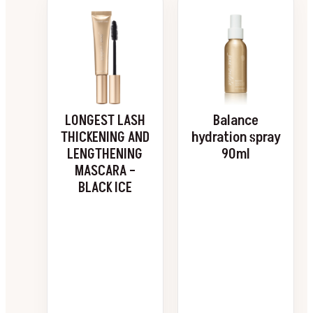
Dette
produktet
har
flere
varianter.
Alternativene
kan
velges
LONGEST LASH
Balance
på
THICKENING AND
hydration spray
produktsiden
LENGTHENING
90ml
MASCARA –
BLACK ICE