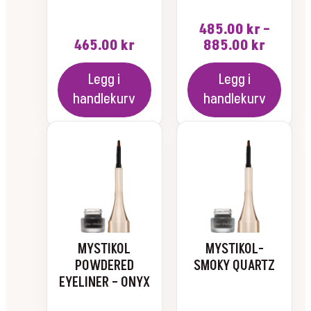
485.00
kr
–
Prisom
465.00
kr
885.00
kr
485.00
til
Legg i
Legg i
885.00
handlekurv
handlekurv
MYSTIKOL
MYSTIKOL-
POWDERED
SMOKY QUARTZ
EYELINER – ONYX