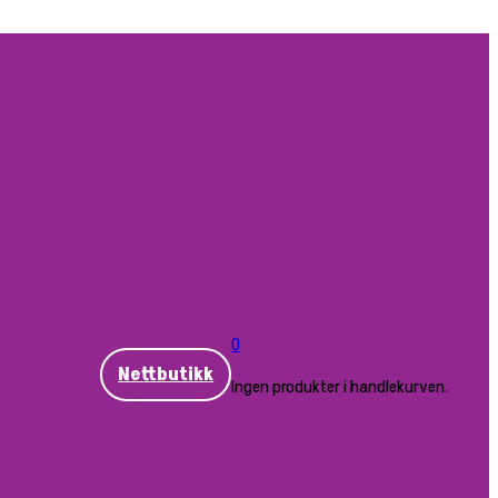
0
Nettbutikk
Ingen produkter i handlekurven.