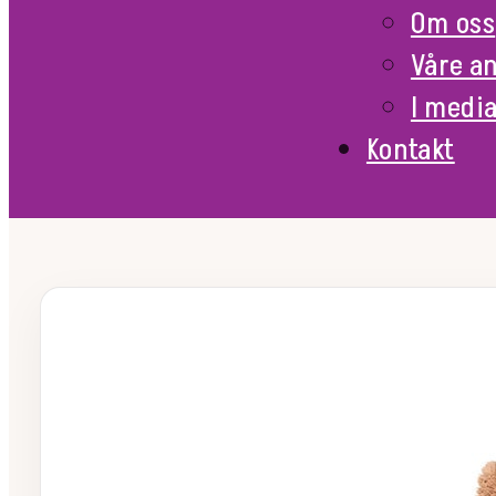
Om oss
Våre a
I medi
Kontakt