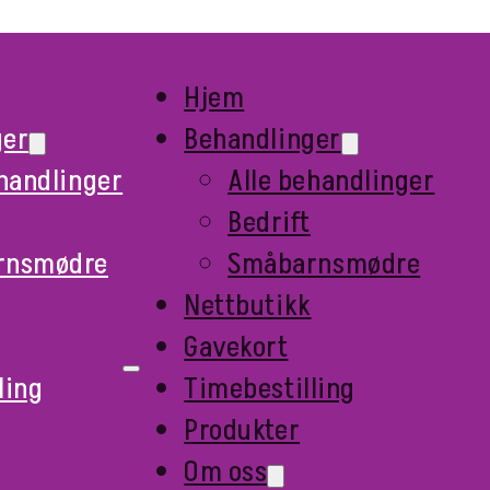
Hjem
ger
Behandlinger
ehandlinger
Alle behandlinger
Bedrift
rnsmødre
Småbarnsmødre
Nettbutikk
Gavekort
ling
Timebestilling
Produkter
Om oss