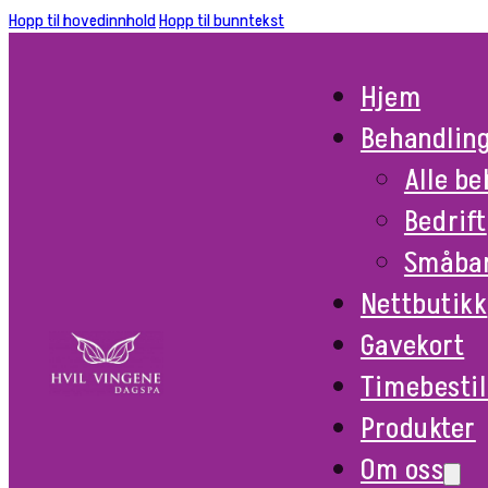
Hopp til hovedinnhold
Hopp til bunntekst
Hjem
Behandlin
Alle b
Bedrift
Småba
Nettbutikk
Gavekort
Timebestil
Produkter
Om oss