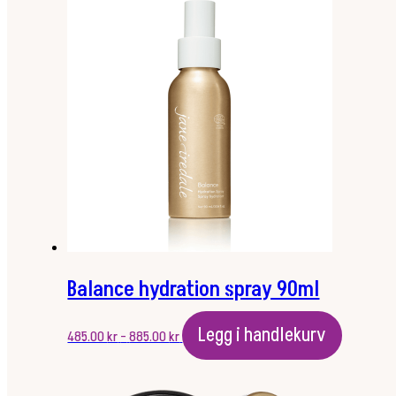
Balance hydration spray 90ml
Prisområde:
Dette
Legg i handlekurv
485.00
kr
–
885.00
kr
485.00 kr
produktet
til
har
885.00 kr
flere