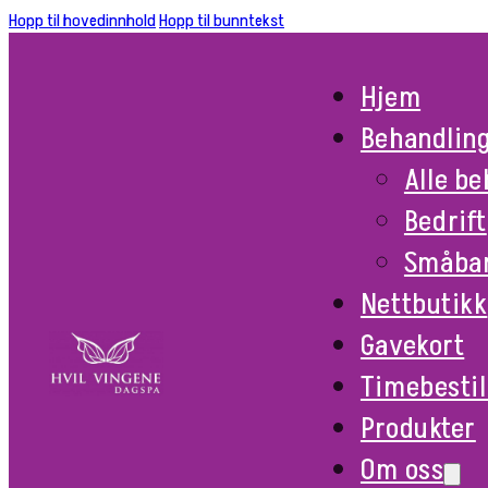
Hopp til hovedinnhold
Hopp til bunntekst
Hjem
Behandlin
Alle b
Bedrift
Småba
Nettbutikk
Gavekort
Timebestil
Produkter
Om oss