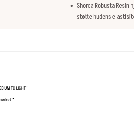
Shorea Robusta Resin hj
støtte hudens elastisi
EDIUM TO LIGHT”
 merket
*