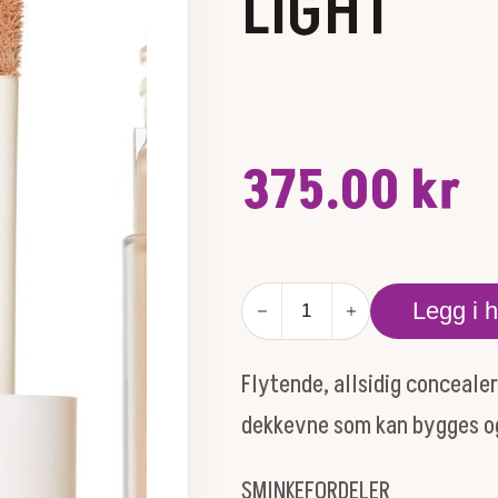
LIGHT
375.00
kr
PUREMATCH
Legg i 
LIQUID
CONCEALER
5W
Flytende, allsidig concealer
MEDIUM
TO
dekkevne som kan bygges og 
LIGHT
antall
SMINKEFORDELER