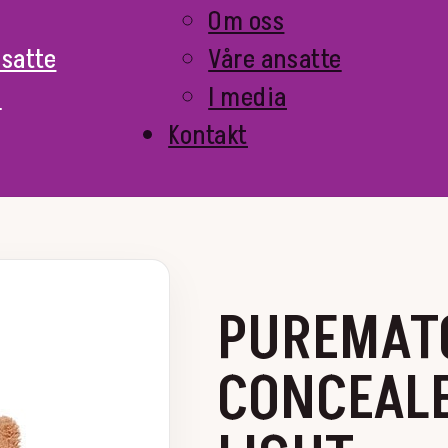
Om oss
nsatte
Våre ansatte
a
I media
Kontakt
PUREMATC
CONCEAL