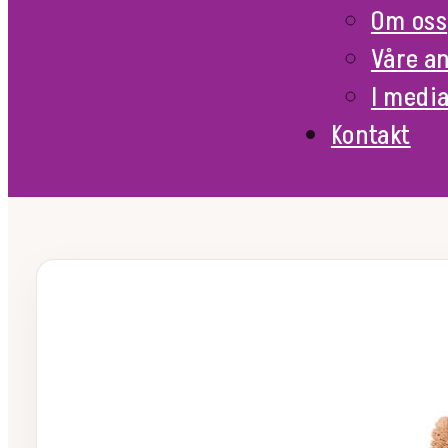
Om oss
Våre a
I medi
Kontakt