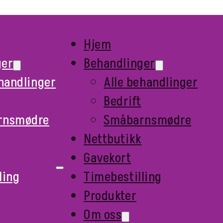
Hjem
ger
Behandlinger
ehandlinger
Alle behandlinger
Bedrift
rnsmødre
Småbarnsmødre
Nettbutikk
Gavekort
ling
Timebestilling
Produkter
Om oss