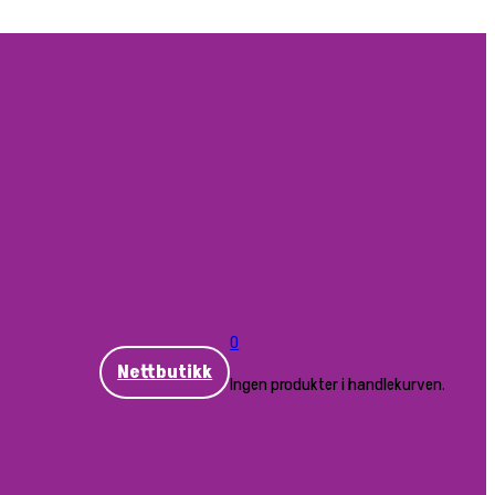
0
Nettbutikk
Ingen produkter i handlekurven.