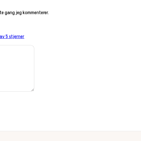
este gang jeg kommenterer.
 av 5 stjerner