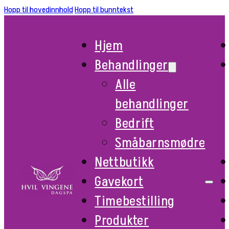
Hopp til hovedinnhold
Hopp til bunntekst
Hjem
Behandlinger
Alle
behandlinger
Bedrift
Småbarnsmødre
Nettbutikk
Gavekort
Timebestilling
Produkter