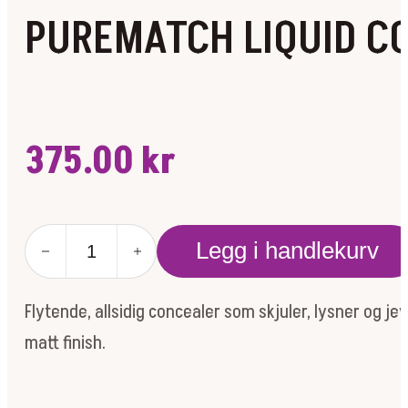
PUREMATCH LIQUID C
375.00
kr
PUREMATCH
Legg i handlekurv
LIQUID
CONCEALER
3W
Flytende, allsidig concealer som skjuler, lysner og 
LIGHT
antall
matt finish.