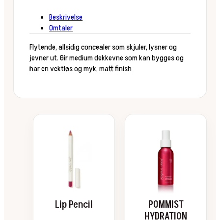
Beskrivelse
Omtaler
Flytende, allsidig concealer som skjuler, lysner og
jevner ut. Gir medium dekkevne som kan bygges og
har en vektløs og myk, matt finish
Dette
Dette
produktet
produktet
har
har
flere
flere
varianter.
varianter.
Alternativene
Alternativene
kan
kan
velges
velges
Lip Pencil
POMMIST
på
på
HYDRATION