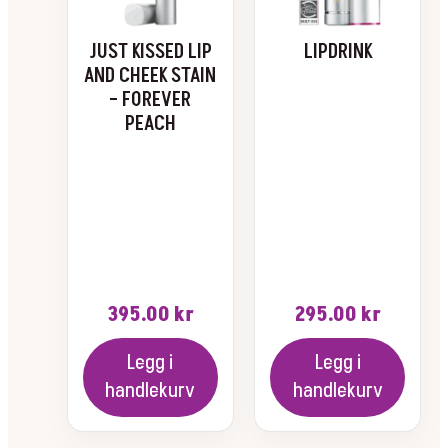
Alternativene
kan
velges
JUST KISSED LIP
LIPDRINK
på
AND CHEEK STAIN
produktsiden
– FOREVER
PEACH
395.00
kr
295.00
kr
Legg i
Legg i
handlekurv
handlekurv