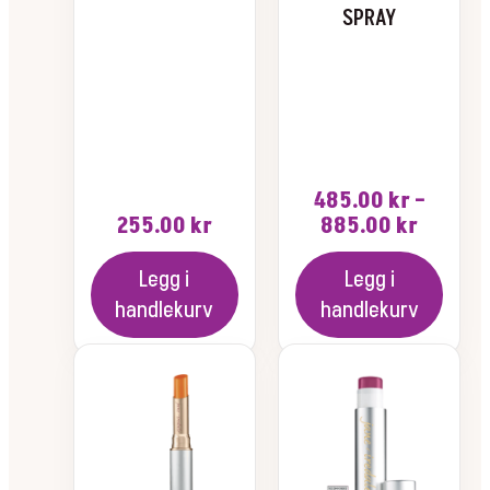
produktsiden
produktsiden
SPRAY
485.00
kr
–
Prisom
255.00
kr
885.00
kr
485.00
til
Legg i
Legg i
885.00
handlekurv
handlekurv
Dette
produktet
har
flere
varianter.