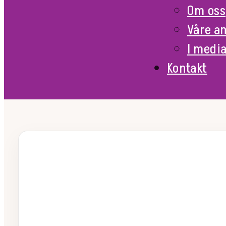
Om oss
Våre a
I medi
Kontakt