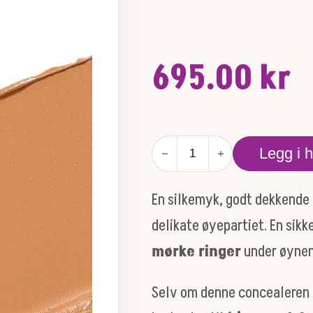
695.00
kr
Enlighten
Legg i 
Plus™
Under-
Eye
En silkemyk, godt dekkend
Concealer
NO.2
delikate øyepartiet. En sikk
antall
mørke ringer
under øynen
Selv om denne concealeren e