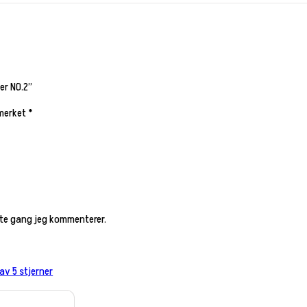
er NO.2”
 merket
*
este gang jeg kommenterer.
 av 5 stjerner