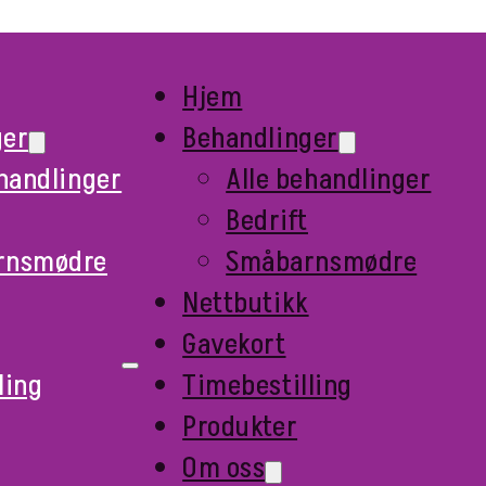
Hjem
ger
Behandlinger
ehandlinger
Alle behandlinger
Bedrift
rnsmødre
Småbarnsmødre
Nettbutikk
Gavekort
ling
Timebestilling
Produkter
Om oss