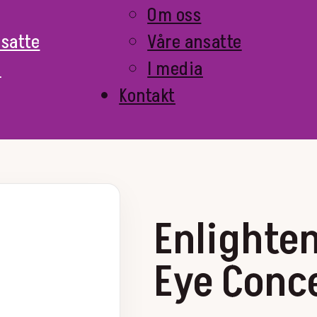
Om oss
nsatte
Våre ansatte
a
I media
Kontakt
Enlighte
Eye Conc