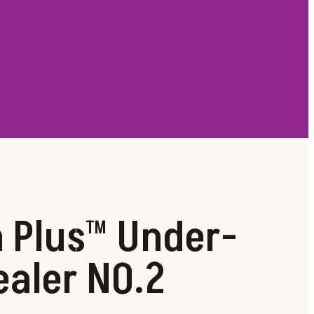
n Plus™ Under-
ealer NO.2