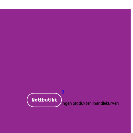
0
Nettbutikk
Ingen produkter i handlekurven.