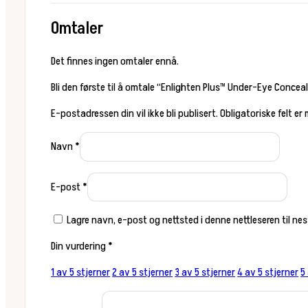
Omtaler
Det finnes ingen omtaler ennå.
Bli den første til å omtale “Enlighten Plus™ Under-Eye Conceal
E-postadressen din vil ikke bli publisert.
Obligatoriske felt er
Navn
*
E-post
*
Lagre navn, e-post og nettsted i denne nettleseren til n
Din vurdering
*
1 av 5 stjerner
2 av 5 stjerner
3 av 5 stjerner
4 av 5 stjerner
5