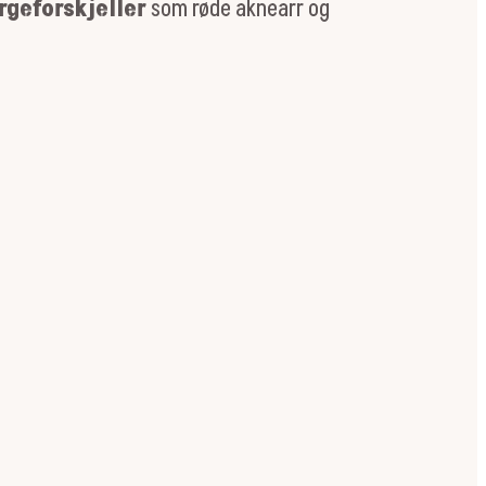
rgeforskjeller
som røde aknearr og