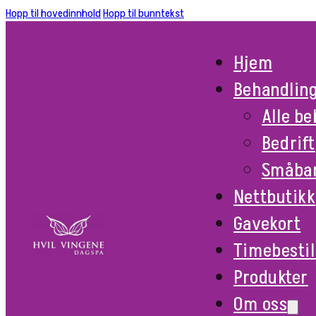
Hopp til hovedinnhold
Hopp til bunntekst
Hjem
Behandlin
Alle b
Bedrift
Småba
Nettbutikk
Gavekort
Timebestil
Produkter
Om oss