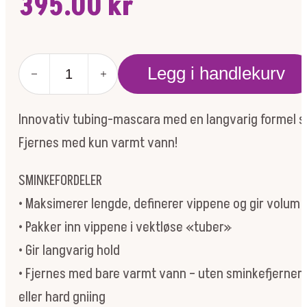
395.00
kr
Lash
Legg i handlekurv
Fixation
Tubing
Mascara
Innovativ tubing-mascara med en langvarig formel som
Brown
antall
Fjernes med kun varmt vann!
SMINKEFORDELER
• Maksimerer lengde, definerer vippene og gir volum
• Pakker inn vippene i vektløse «tuber»
• Gir langvarig hold
• Fjernes med bare varmt vann – uten sminkefjerner
eller hard gniing