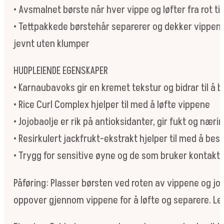
• Avsmalnet børste når hver vippe og løfter fra rot til
• Tettpakkede børstehår separerer og dekker vippen
jevnt uten klumper
HUDPLEIENDE EGENSKAPER
• Karnaubavoks gir en kremet tekstur og bidrar til å
• Rice Curl Complex hjelper til med å løfte vippene
• Jojobaolje er rik på antioksidanter, gir fukt og næri
• Resirkulert jackfrukt-ekstrakt hjelper til med å be
• Trygg for sensitive øyne og de som bruker kontaktl
Påføring: Plasser børsten ved roten av vippene og jo
oppover gjennom vippene for å løfte og separere. Leg