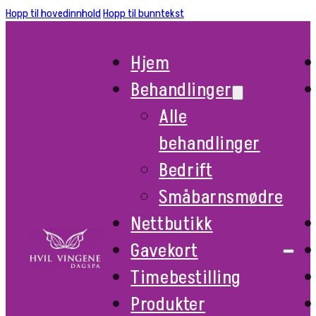
Hopp til hovedinnhold
Hopp til bunntekst
Hjem
Behandlinger
Alle
behandlinger
Bedrift
Småbarnsmødre
Nettbutikk
Gavekort
Timebestilling
Produkter