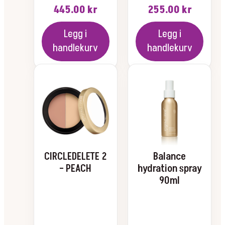
445.00
kr
255.00
kr
Legg i
Legg i
handlekurv
handlekurv
Dette
produktet
har
flere
varianter.
Alternativene
kan
velges
CIRCLEDELETE 2
Balance
på
– PEACH
hydration spray
produktsiden
90ml