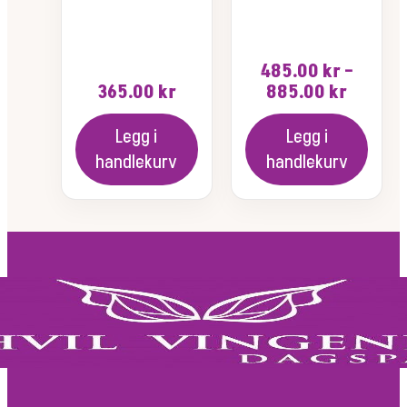
485.00
kr
–
Prisom
365.00
kr
885.00
kr
485.00
til
Legg i
Legg i
885.00
handlekurv
handlekurv