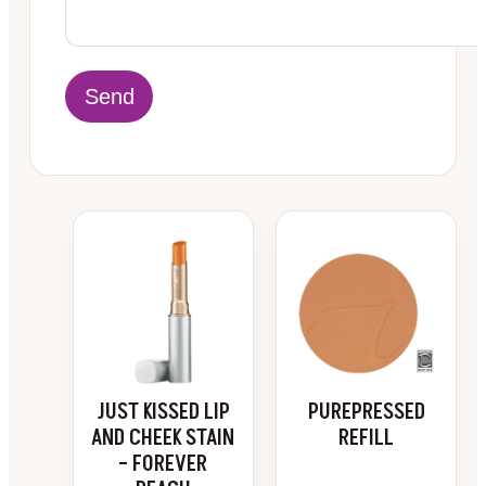
Dette
produktet
har
flere
varianter.
Alternativene
kan
velges
JUST KISSED LIP
PUREPRESSED
på
AND CHEEK STAIN
REFILL
produktsiden
– FOREVER