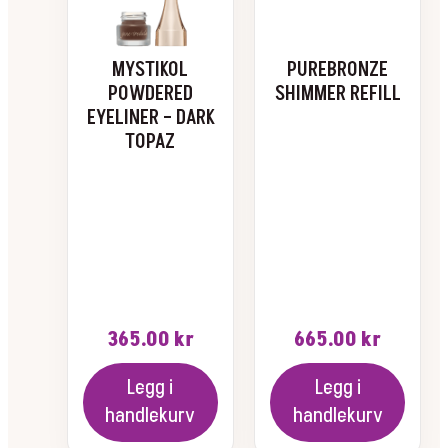
Alternativene
kan
velges
MYSTIKOL
PUREBRONZE
på
POWDERED
SHIMMER REFILL
produktsiden
EYELINER – DARK
TOPAZ
365.00
kr
665.00
kr
Legg i
Legg i
handlekurv
handlekurv