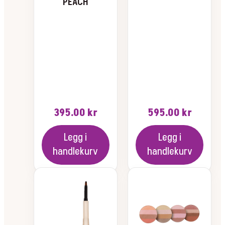
PEACH
395.00
kr
595.00
kr
Legg i
Legg i
handlekurv
handlekurv
Dette
produktet
har
flere
varianter.