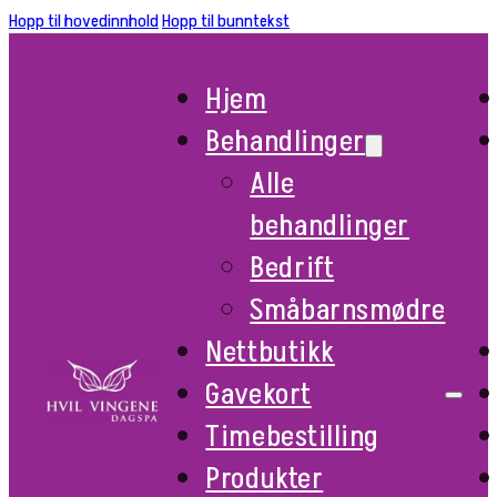
Hopp til hovedinnhold
Hopp til bunntekst
Hjem
Behandlinger
Alle
behandlinger
Bedrift
Småbarnsmødre
Nettbutikk
Gavekort
Timebestilling
Produkter