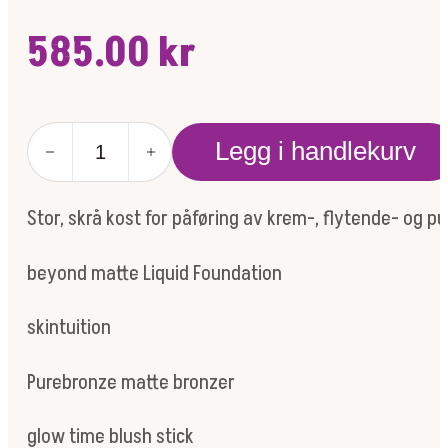
585.00
kr
Multi-
Legg i handlekurv
use
Blending
Brush
Stor, skrå kost for påføring av krem-, flytende- og pud
antall
beyond matte Liquid Foundation
skintuition
Purebronze matte bronzer
glow time blush stick