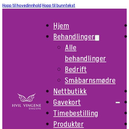
Hopp til hovedinnhold
Hopp til bunntekst
Hjem
Behandlinger
Alle
behandlinger
Bedrift
Småbarnsmødre
Nettbutikk
Gavekort
Timebestilling
Produkter