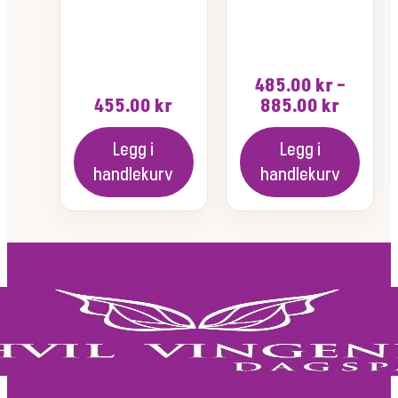
485.00
kr
–
Prisom
455.00
kr
885.00
kr
485.00
til
Legg i
Legg i
885.00
handlekurv
handlekurv