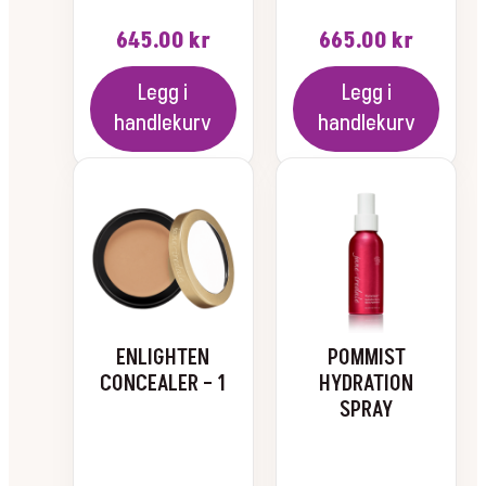
645.00
kr
665.00
kr
Legg i
Legg i
handlekurv
handlekurv
Dette
produktet
har
flere
varianter.
Alternativene
kan
velges
ENLIGHTEN
POMMIST
på
CONCEALER – 1
HYDRATION
produktsiden
SPRAY