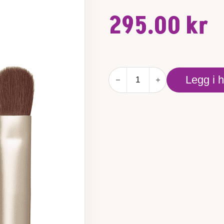
295.00
kr
Camouflage
Legg i 
Brush
antall