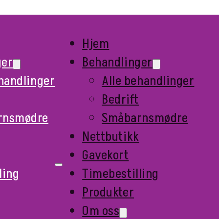
Hjem
ger
Behandlinger
ehandlinger
Alle behandlinger
Bedrift
rnsmødre
Småbarnsmødre
Nettbutikk
Gavekort
ling
Timebestilling
Produkter
Om oss