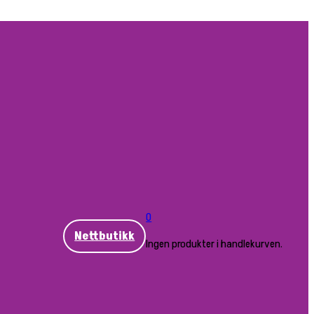
0
Nettbutikk
Ingen produkter i handlekurven.