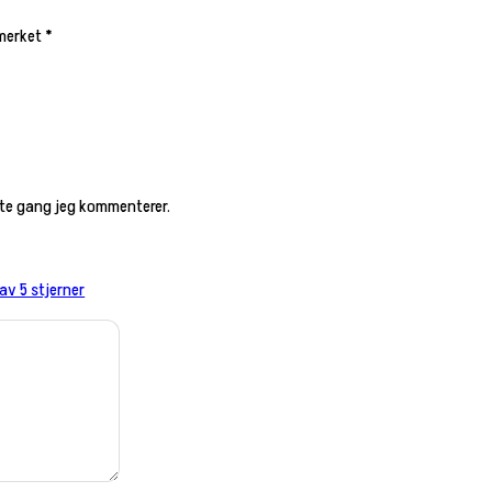
 merket
*
este gang jeg kommenterer.
 av 5 stjerner