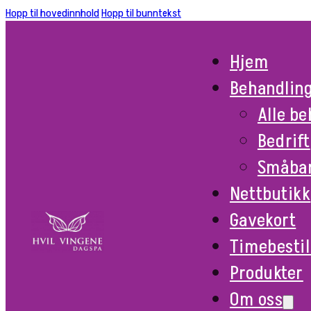
Hopp til hovedinnhold
Hopp til bunntekst
Hjem
Behandlin
Alle b
Bedrift
Småba
Nettbutikk
Gavekort
Timebestil
Produkter
Om oss