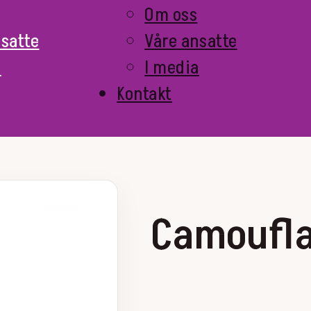
Om oss
nsatte
Våre ansatte
a
I media
Kontakt
Camoufla