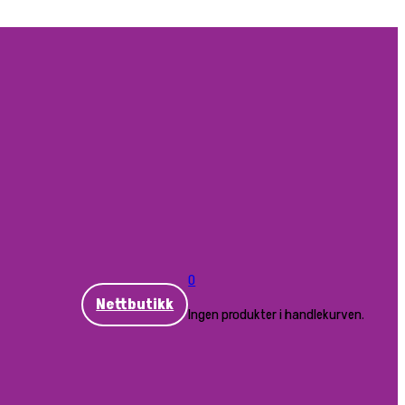
0
Nettbutikk
Ingen produkter i handlekurven.