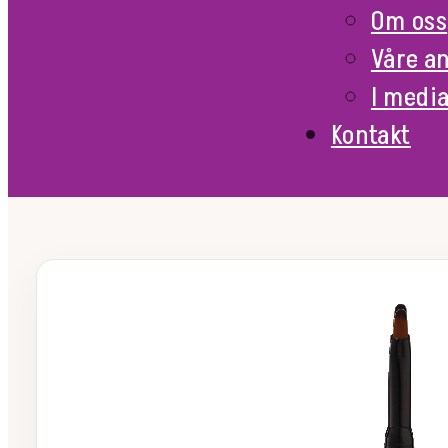
Om oss
Våre a
I medi
Kontakt