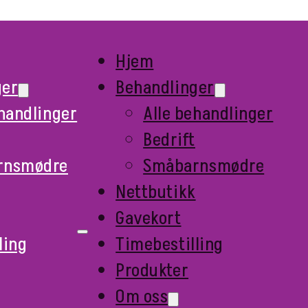
Hjem
ger
Behandlinger
ehandlinger
Alle behandlinger
Bedrift
rnsmødre
Småbarnsmødre
Nettbutikk
Gavekort
ling
Timebestilling
Produkter
Om oss