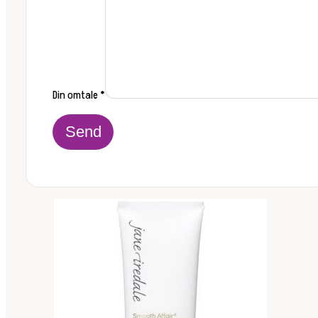
Din omtale
*