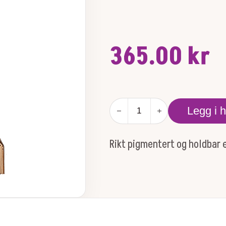
365.00
kr
MYSTIKOL
Legg i 
POWDERED
EYELINER
-
Rikt pigmentert og holdbar 
ONYX
antall