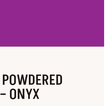
L POWDERED
 – ONYX