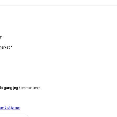
X”
 merket
*
este gang jeg kommenterer.
 av 5 stjerner