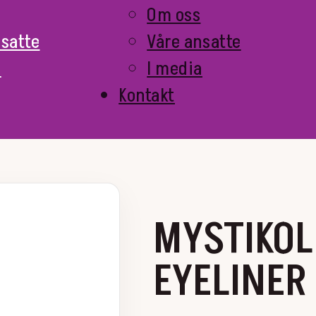
Om oss
nsatte
Våre ansatte
a
I media
Kontakt
MYSTIKO
EYELINER