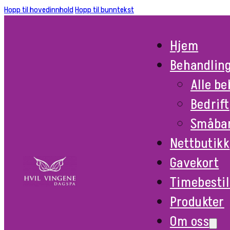
Hopp til hovedinnhold
Hopp til bunntekst
Hjem
Behandlin
Alle b
Bedrift
Småba
Nettbutikk
Gavekort
Timebestil
Produkter
Om oss