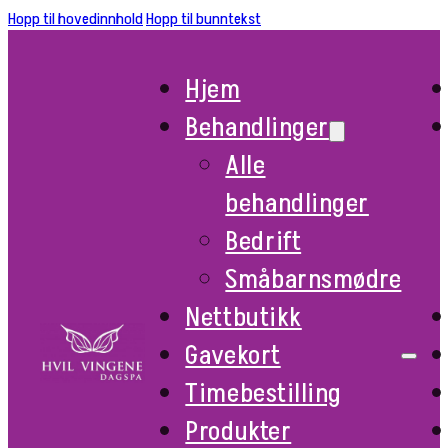
Hopp til hovedinnhold
Hopp til bunntekst
Hjem
Behandlinger
Alle
behandlinger
Bedrift
Småbarnsmødre
Nettbutikk
Gavekort
Timebestilling
Produkter