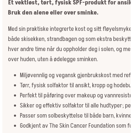
Et vektløst, tørt, fysisk SPF-produkt for ansi
Dry
Sunscreen
Bruk den alene eller over sminke.
-
Tanned
Med sin praktiske integrerte kost og sitt fløyelsmyk
antall
både skisekken, strandbagen og som ekstra beskyttel
hver andre time når du oppholder deg i solen, og m
over huden, uten å ødelegge sminken.
Miljøvennlig og vegansk gjenbrukskost med refil
Tørr, fysisk solfaktor til ansikt, kropp og hodebu
Perfekt til påføring over makeup og vannresisten
Sikker og effektiv solfaktor til alle hudtyper; pe
Passer som solbeskyttelse til både barn, kvinn
Godkjent av The Skin Cancer Foundation som ful