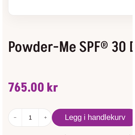
Powder-Me SPF® 30 D
765.00
kr
Powder-
Legg i handlekurv
Me
SPF®
30