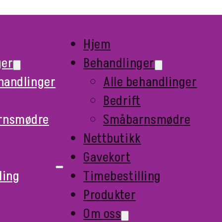
Hjem
ger
Behandlinger
ehandlinger
Alle behandlinger
Bedrift
rnsmødre
Småbarnsmødre
Nettbutikk
Gavekort
ling
Timebestilling
Produkter
Om oss