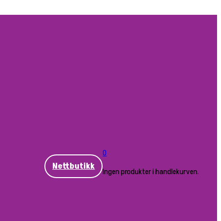
0
Nettbutikk
Ingen produkter i handlekurven.