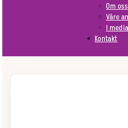
Om oss
Våre a
I medi
Kontakt