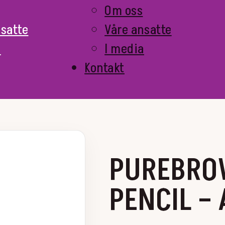
Om oss
nsatte
Våre ansatte
a
I media
Kontakt
PUREBRO
PENCIL –