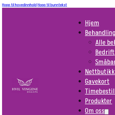
Hopp til hovedinnhold
Hopp til bunntekst
Hjem
Behandlin
Alle b
Bedrift
Småba
Nettbutikk
Gavekort
Timebestil
Produkter
Om oss