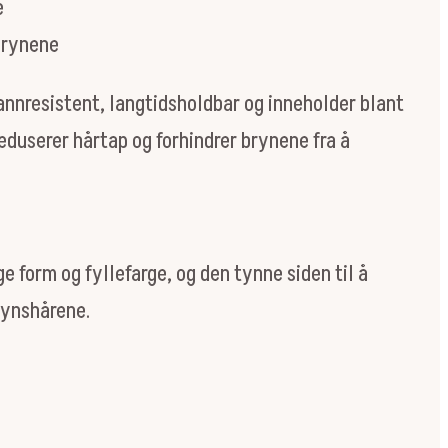
e
 brynene
vannresistent, langtidsholdbar og inneholder blant
eduserer hårtap og forhindrer brynene fra å
ge form og fyllefarge, og den tynne siden til å
brynshårene.