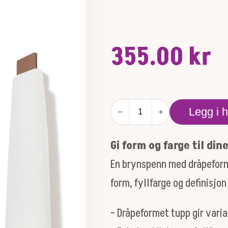
355.00
kr
PUREBROW®
Legg i 
SHAPING
PENCIL
-
Gi form og farge til din
ASH
BLONDE
En brynspenn med dråpeform
antall
form, fyllfarge og definisjon 
– Dråpeformet tupp gir varia