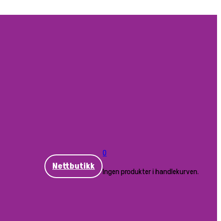
0
Nettbutikk
Ingen produkter i handlekurven.