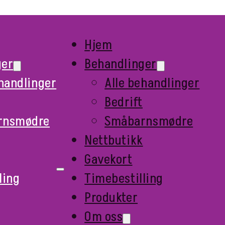
Hjem
ger
Behandlinger
ehandlinger
Alle behandlinger
Bedrift
rnsmødre
Småbarnsmødre
Nettbutikk
Gavekort
ling
Timebestilling
Produkter
Om oss