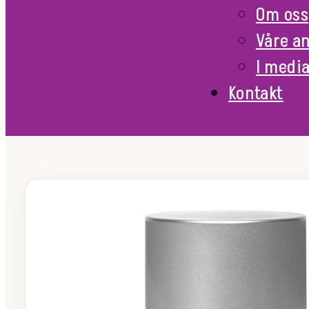
Om oss
Våre a
I medi
Kontakt