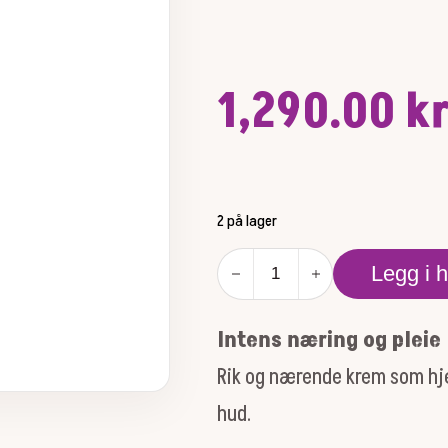
1,290.00
k
2 på lager
AGE
Legg i 
SMART
-
SUPER
Intens næring og pleie
RICH
REPAIR
Rik og nærende krem som hjel
50ML
hud.
antall