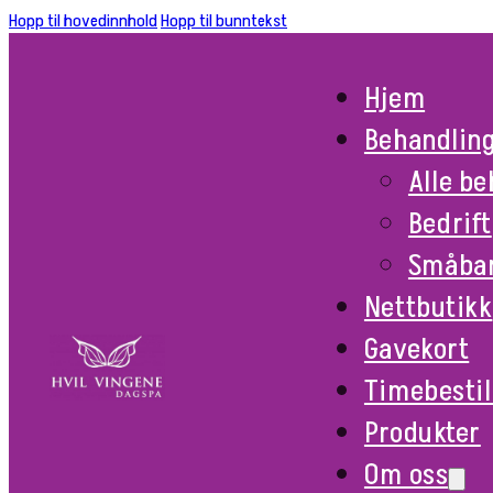
Hopp til hovedinnhold
Hopp til bunntekst
Hjem
Behandlin
Alle b
Bedrift
Småba
Nettbutikk
Gavekort
Timebestil
Produkter
Om oss