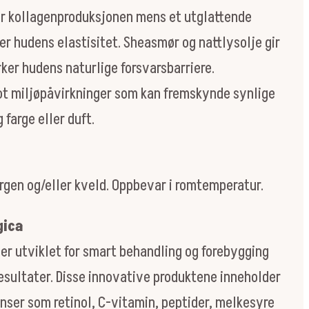
er kollagenproduksjonen mens et utglattende
er hudens elastisitet. Sheasmør og nattlysolje gir
rker hudens naturlige forsvarsbarriere.
ot miljøpåvirkninger som kan fremskynde synlige
 farge eller duft.
rgen og/eller kveld. Oppbevar i romtemperatur.
gica
 er utviklet for smart behandling og forebygging
esultater. Disse innovative produktene inneholder
enser som retinol, C-vitamin, peptider, melkesyre