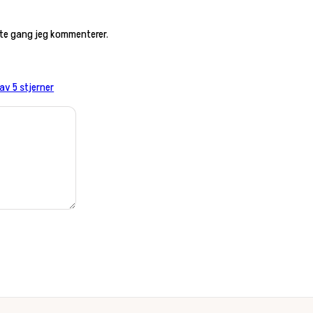
este gang jeg kommenterer.
 av 5 stjerner