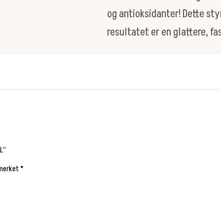
og antioksidanter! Dette st
resultatet er en glattere, f
ML”
 merket
*