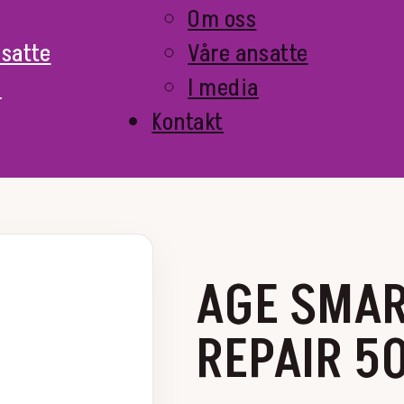
Om oss
nsatte
Våre ansatte
a
I media
Kontakt
AGE SMAR
REPAIR 5