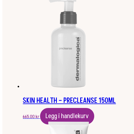
SKIN HEALTH – PRECLEANSE 150ML
Legg i handlekurv
665.00
kr