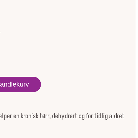
r
handlekurv
per en kronisk tørr, dehydrert og for tidlig aldret