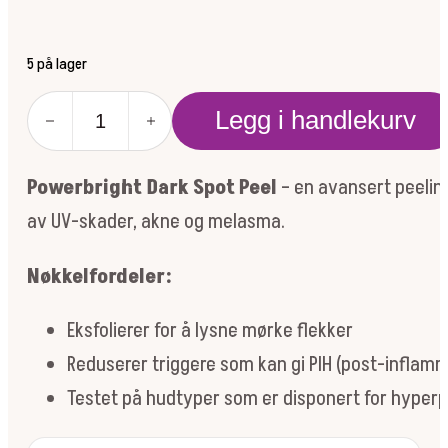
5 på lager
Powerbright
Legg i handlekurv
Dark
Spot
Peel
Powerbright Dark Spot Peel
– en avansert peelin
antall
av UV-skader, akne og melasma.
Nøkkelfordeler:
Eksfolierer for å lysne mørke flekker
Reduserer triggere som kan gi PIH (post-inflam
Testet på hudtyper som er disponert for hyper