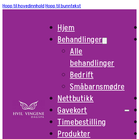
Hopp til hovedinnhold
Hopp til bunntekst
Hjem
Behandlinger
Alle
behandlinger
Bedrift
Småbarnsmødre
Nettbutikk
Gavekort
Timebestilling
Produkter