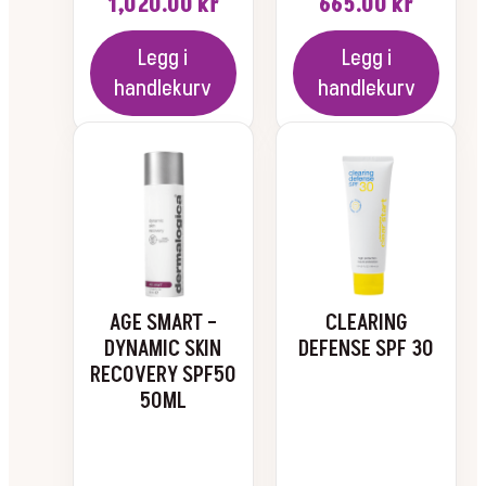
1,020.00
kr
665.00
kr
Legg i
Legg i
handlekurv
handlekurv
AGE SMART –
CLEARING
DYNAMIC SKIN
DEFENSE SPF 30
RECOVERY SPF50
50ML