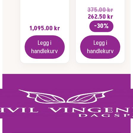
375.00
kr
Opprinnelig
Nåvær
262.50
kr
pris
pris
-30%
1,095.00
kr
var:
er:
375.00 kr.
262.50 
Legg i
Legg i
handlekurv
handlekurv