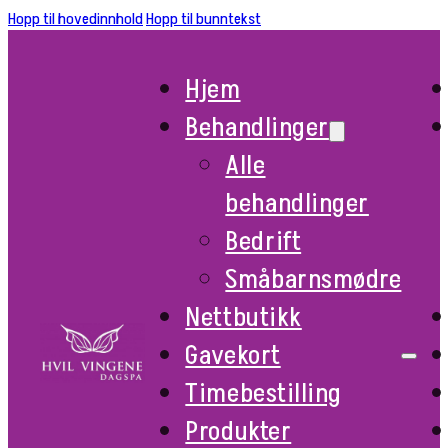
Hopp til hovedinnhold
Hopp til bunntekst
Hjem
Behandlinger
Alle
behandlinger
Bedrift
Småbarnsmødre
Nettbutikk
Gavekort
Timebestilling
Produkter