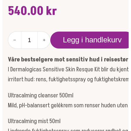
540.00
kr
Sensitive
Legg i handlekurv
skin
rescue
-
Våre bestselgere mot sensitiv hud i reisestør
skin
kit
I Dermalogicas Sensitive Skin Resque Kit blir du kjen
antall
irritert hud: rens, fuktighetsspray og fuktighetskrem
Ultracalming cleanser 500ml
Mild, pH-balansert gelékrem som renser huden uten å
Ultracalming mist 50ml