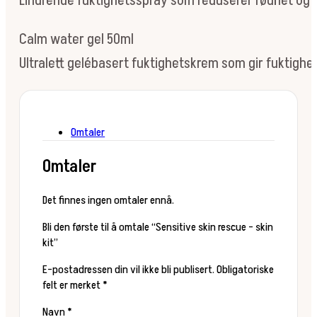
Lindrende fuktighetsspray som reduserer rødhet og ir
Calm water gel 50ml
Ultralett gelébasert fuktighetskrem som gir fuktighet t
Omtaler
Omtaler
Det finnes ingen omtaler ennå.
Bli den første til å omtale “Sensitive skin rescue – skin
kit”
E-postadressen din vil ikke bli publisert.
Obligatoriske
felt er merket
*
Navn
*