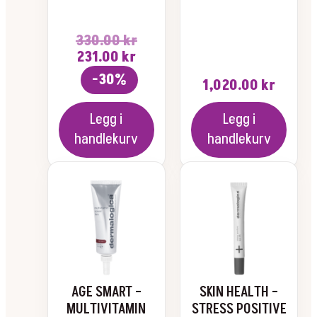
330.00
kr
Opprinnelig
Nåværende
231.00
kr
pris
pris
-30%
1,020.00
kr
var:
er:
330.00 kr.
231.00 kr.
Legg i
Legg i
handlekurv
handlekurv
AGE SMART –
SKIN HEALTH –
MULTIVITAMIN
STRESS POSITIVE