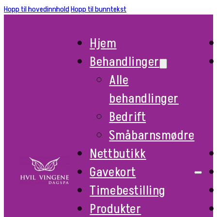
Hopp til hovedinnhold
Hopp til bunntekst
Hjem
Behandlinger
Alle
behandlinger
Bedrift
Småbarnsmødre
Nettbutikk
Gavekort
Timebestilling
Produkter