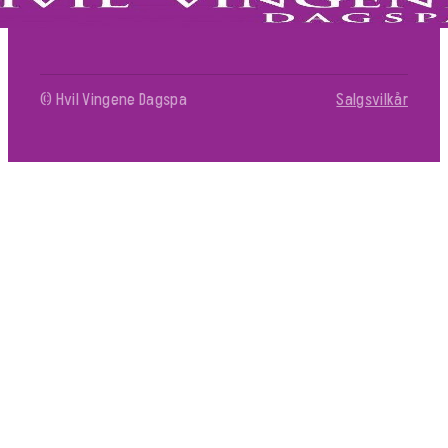
© Hvil Vingene Dagspa
Salgsvilkår