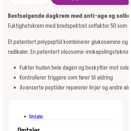
RECOVERY
SPF50
Bestselgende dagkrem med anti-age og solbes
JUMBO
100ML
Fuktighetskrem med bredspektret solfaktor 50 som mo
antall
Et patentert polypeptid kombinerer glukosamine og s
radikaler. En patentert oleosome-innkapslingsteknolog
Fukter huden hele dagen og beskytter mot sole
Kontrollerer triggere som fører til aldring
Avanserte peptider reparerer linjer og andre al
Omtaler
Omtaler