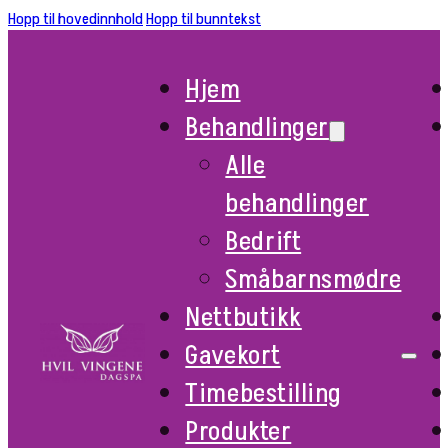
Hopp til hovedinnhold
Hopp til bunntekst
Hjem
Behandlinger
Alle
behandlinger
Bedrift
Småbarnsmødre
Nettbutikk
Gavekort
Timebestilling
Produkter