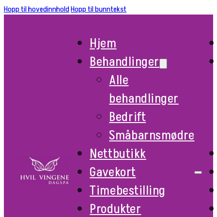
Hopp til hovedinnhold
Hopp til bunntekst
Hjem
Behandlinger
Alle
behandlinger
Bedrift
Småbarnsmødre
Nettbutikk
Gavekort
Timebestilling
Produkter