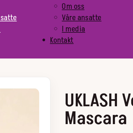
Om oss
nsatte
Våre ansatte
a
I media
Kontakt
UKLASH V
Mascara