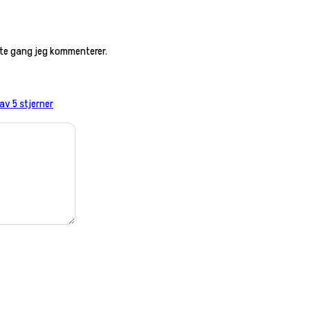
este gang jeg kommenterer.
 av 5 stjerner