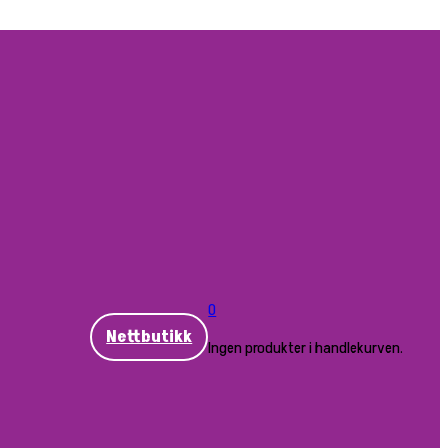
0
Nettbutikk
Ingen produkter i handlekurven.