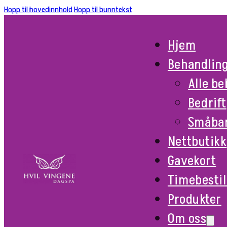
Hopp til hovedinnhold
Hopp til bunntekst
Hjem
Behandlin
Alle b
Bedrift
Småba
Nettbutikk
Gavekort
Timebestil
Produkter
Om oss