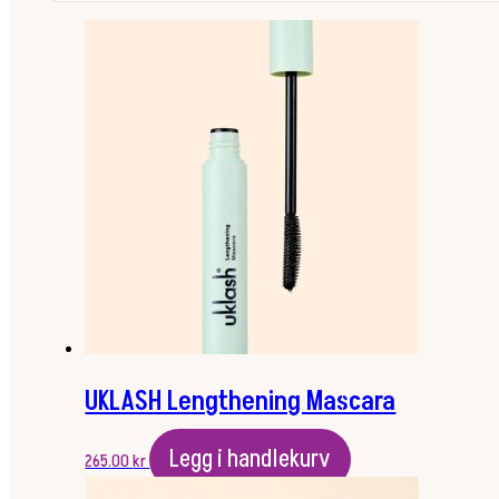
UKLASH Lengthening Mascara
Legg i handlekurv
265.00
kr