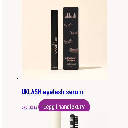
UKLASH eyelash serum
Legg i handlekurv
595.00
kr