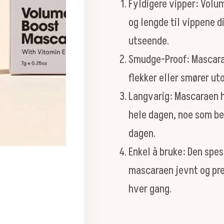
Fyldigere vipper: Volu
og lengde til vippene d
utseende.
Smudge-Proof: Mascarae
flekker eller smører ut
Langvarig: Mascaraen h
hele dagen, noe som bet
dagen.
Enkel å bruke: Den spes
mascaraen jevnt og pre
hver gang.