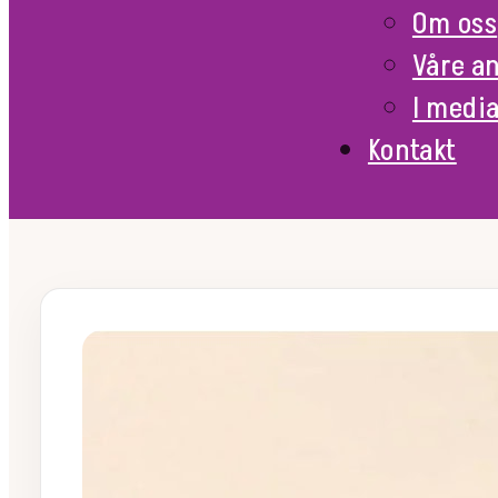
Om oss
Våre a
I medi
Kontakt