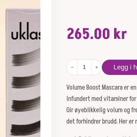
265.00
kr
UKLASH
Legg i 
Volume
Boost
Mascara
Volume Boost Mascara er en
antall
Infundert med vitaminer for 
Gir øyeblikkelig volum og f
det forhindrer brudd. Her er