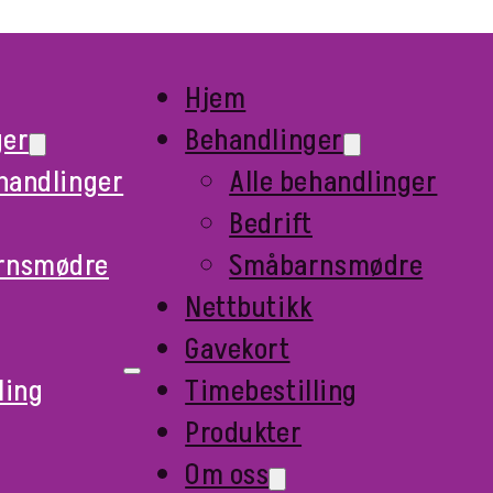
Hjem
ger
Behandlinger
ehandlinger
Alle behandlinger
Bedrift
rnsmødre
Småbarnsmødre
Nettbutikk
Gavekort
ling
Timebestilling
Produkter
Om oss