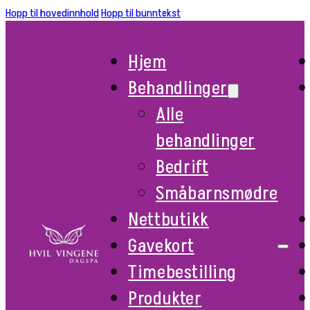
Hopp til hovedinnhold
Hopp til bunntekst
Hjem
Behandlinger
Alle
behandlinger
Bedrift
Småbarnsmødre
Nettbutikk
Gavekort
Timebestilling
Produkter