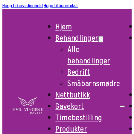
Hopp til hovedinnhold
Hopp til bunntekst
Hjem
Behandlinger
Alle
behandlinger
Bedrift
Småbarnsmødre
Nettbutikk
Gavekort
Timebestilling
Produkter