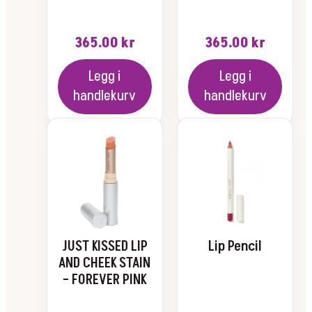
365.00
kr
365.00
kr
Legg i
Legg i
handlekurv
handlekurv
Dette
produktet
har
flere
varianter.
Alternativene
kan
velges
JUST KISSED LIP
Lip Pencil
på
AND CHEEK STAIN
produktsiden
– FOREVER PINK