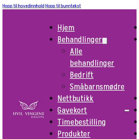
Hopp til hovedinnhold
Hopp til bunntekst
Hjem
Behandlinger
Alle
behandlinger
Bedrift
Småbarnsmødre
Nettbutikk
Gavekort
Timebestilling
Produkter