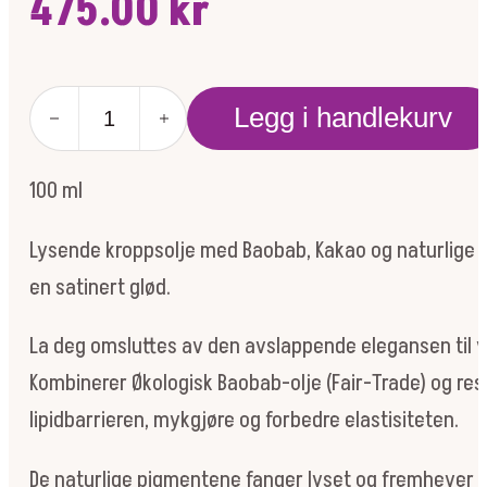
475.00
kr
Sperience
Legg i handlekurv
African
Safari
Beautifying
100 ml
Body
Oil
antall
Lysende kroppsolje med Baobab, Kakao og naturlige 
en satinert glød.
La deg omsluttes av den avslappende elegansen til vår
Kombinerer Økologisk Baobab-olje (Fair-Trade) og res
lipidbarrieren, mykgjøre og forbedre elastisiteten.
De naturlige pigmentene fanger lyset og fremhever t