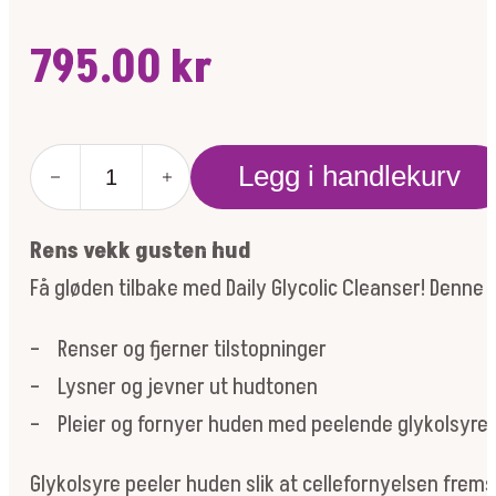
795.00
kr
DAILY
Legg i handlekurv
GLYCOLIC
CLEANSER
295ML
Rens vekk gusten hud
antall
Få gløden tilbake med Daily Glycolic Cleanser! Denn
– Renser og fjerner tilstopninger
– Lysner og jevner ut hudtonen
– Pleier og fornyer huden med peelende glykolsyre
Glykolsyre peeler huden slik at cellefornyelsen frem