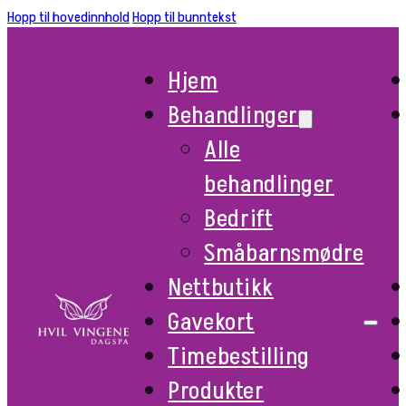
Hopp til hovedinnhold
Hopp til bunntekst
Hjem
Behandlinger
Alle
behandlinger
Bedrift
Småbarnsmødre
Nettbutikk
Gavekort
Timebestilling
Produkter