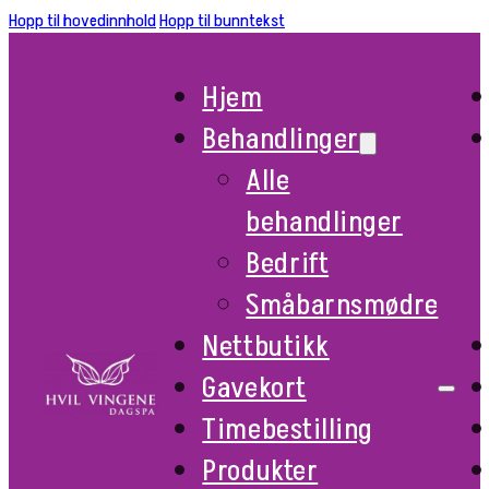
Hopp til hovedinnhold
Hopp til bunntekst
Hjem
Behandlinger
Alle
behandlinger
Bedrift
Småbarnsmødre
Nettbutikk
Gavekort
Timebestilling
Produkter