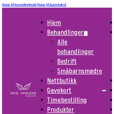
Hopp til hovedinnhold
Hopp til bunntekst
Hjem
Behandlinger
Alle
behandlinger
Bedrift
Småbarnsmødre
Nettbutikk
Gavekort
Timebestilling
Produkter