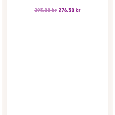
Opprinnelig
Nåværende
395.00
kr
276.50
kr
pris
pris
var:
er:
395.00 kr.
276.50 kr.